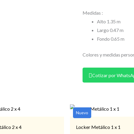
Medidas :
Alto 1.35 m
Largo 0.47 m
Fondo 0.65 m
Colores y medidas person
Cotizar por Whats
Nuevo
álico 2 x 4
Locker Metálico 1 x 1