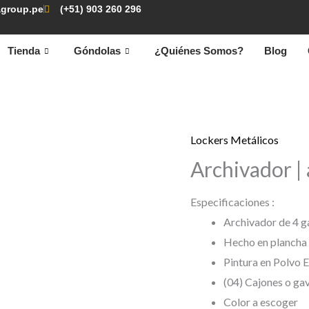
group.pe
(+51) 903 260 296
Tienda
Góndolas
¿Quiénes Somos?
Blog
Lockers Metálicos
Archivador |
Especificaciones :
Archivador de 4 g
Hecho en plancha 
Pintura en Polvo E
(04) Cajones o gav
Color a escoger