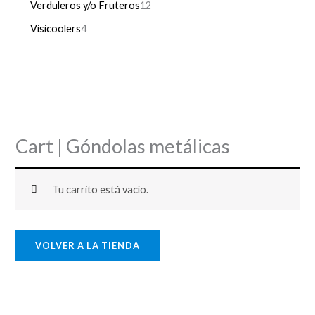
Verduleros y/o Fruteros
12
Visicoolers
4
Cart | Góndolas metálicas
Tu carrito está vacío.
VOLVER A LA TIENDA